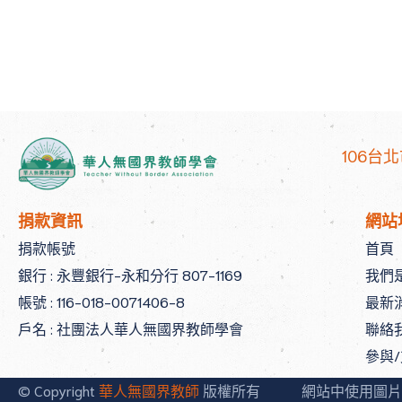
106台
捐款資訊
網站
捐款帳號
首頁
銀行 : 永豐銀行-永和分行 807-1169
我們
帳號 : 116-018-0071406-8
最新
戶名 : 社團法人華人無國界教師學會
聯絡
參與
© Copyright
華人無國界教師
版權所有
網站中使用圖片