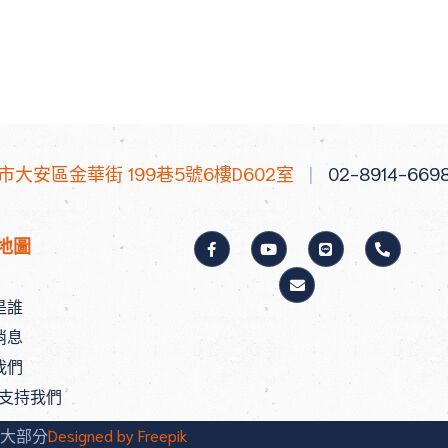
北市大安區金華街 199巷5號6樓D602室
|
02-8914-669
地圖
是誰
消息
我們
/支持我們
大部分
Designed by Freepik