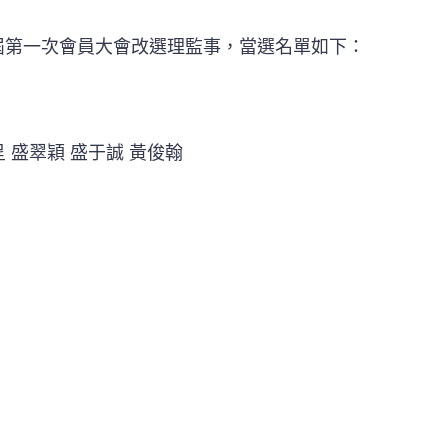
三屆第一次會員大會改選理監事，當選名單如下：
呈 盛翠穎 盛于誠 黃俊翰