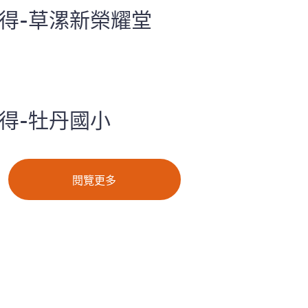
心得-草漯新榮耀堂
心得-牡丹國小
閱覽更多