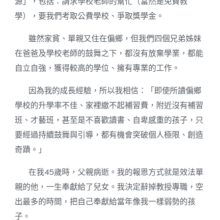
源」，包括：請求學校老師的幫忙（當然是免費教
學），要我們考取公費學校、爭取獎學金。
雖然家貧、單親又住在偏鄉，但我們四個兄弟姊妹
在爸爸及學校老師的鼓舞之下，都沒有放棄學業，都能
自立自強，獲得較高的學位、擁有專業的工作。
因為我的成長經驗，所以我相信：「即使所讀偏鄉
學校的升學率不佳、家裡繳不起補習費，附近沒有補習
班、才藝班，甚至是不喜歡讀書、自卑感重的孩子，只
要經過持續鼓舞與引導，都有機會突破個人極限、創造
奇蹟。」
在我45歲時，父親病逝。我的報恩方式就是效法單
親的他，一生奉獻給了兒女。我決定辭掉教授專職，空
出最多的時間，把自己奉獻給當年像我一樣弱勢的孩
子。