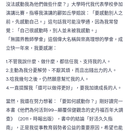
沒法感動我為他們做些什麼？」大學時代我代表學校參加
演講比賽，指導我演講的酈如丘學姐說：「要感動別人之
前，先感動自己。」這句話我可能沒學通，因為我常發
覺：「自己很感動時，別人並未被我感動。」
「無國界教師學會」這個偉大名稱與崇高理想的學會，成
立快一年來，我要感謝：
1.不管我說什麼、做什麼，都信任我、支持我的人。
2.主動為我分憂解勞、不厭其煩，而且出錢出力的人。
3.唸我幾句之後，仍然願意幫忙我的人。
4.一直提醒我「還可以做得更好」，要我加速成長的人。
當然，我還在努力想著：「要如何感動你？」剛好讀完一
本書《他們為何活到99—顛覆保健觀念的史丹福百年大調
查》（2011，時報出版），書中的結論「好活久久指
南」，正是我從事教育弱勢者公益的重要原因，希望也能