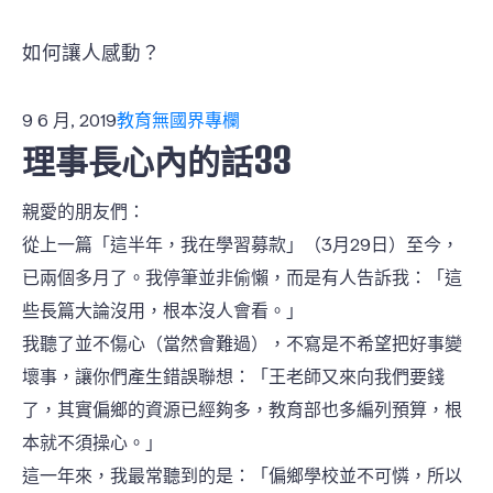
如何讓人感動？
9 6 月, 2019
教育無國界專欄
理事長心內的話33
親愛的朋友們：
從上一篇「這半年，我在學習募款」（3月29日）至今，
已兩個多月了。我停筆並非偷懶，而是有人告訴我：「這
些長篇大論沒用，根本沒人會看。」
我聽了並不傷心（當然會難過），不寫是不希望把好事變
壞事，讓你們產生錯誤聯想：「王老師又來向我們要錢
了，其實偏鄉的資源已經夠多，教育部也多編列預算，根
本就不須操心。」
這一年來，我最常聽到的是：「偏鄉學校並不可憐，所以