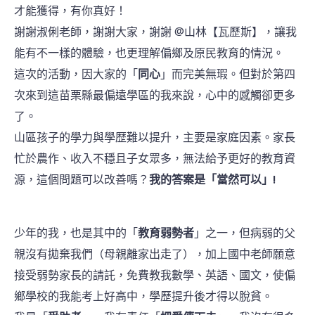
才能獲得，有你真好！
謝謝淑俐老師，謝謝大家，謝謝 @山林【瓦歷斯】，讓我
能有不一樣的體驗，也更理解偏鄉及原民教育的情況。
這次的活動，因大家的「
同心
」而完美無瑕。但對於第四
次來到這苗栗縣最偏遠學區的我來說，心中的感觸卻更多
了。
山區孩子的學力與學歴難以提升，主要是家庭因素。家長
忙於農作、收入不穩且子女眾多，無法給予更好的教育資
源，這個問題可以改善嗎？
我的答案是「當然可以」!
少年的我，也是其中的「
教育弱勢者
」之一，但病弱的父
親沒有拋棄我們（母親離家出走了），加上國中老師願意
接受弱勢家長的請託，免費教我數學、英語、國文，使偏
鄉學校的我能考上好高中，學歷提升後才得以脫貧。