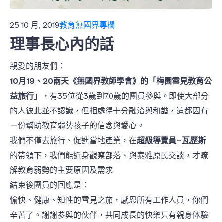
25 10 月, 2019
教育無國界專欄
理事長心內的話
親愛的朋友們：
10月19、20兩天《無國界教師學會》的「梅園雪見教育公
益旅行」
，有35位從3歲到70歲的團員參與。即使大部分
的人彼此並不認識，但相處得十分融洽與和諧，這都因有
ㄧ份幫助教育弱勢孩子的信念與愛心。
我們不僅去旅行、促進當地產業，在
超級導覽員–瓦歷斯
的帶領下，我們能近身觀察部落、與泰雅原民交談，才瞭
解教育弱勢的主要原因及需求
結束後團員的回應是：
愉快、健康、知性的雪見之旅，感恩所有工作人員，你們
辛苦了。謝謝参與的伙伴，共同成長的快樂只有親身体驗